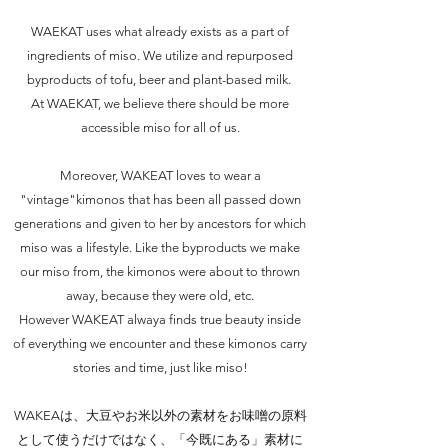
WAEKAT uses what already exists as a part of
ingredients of miso. We utilize and repurposed
byproducts of tofu, beer and plant-based milk.
At WAEKAT, we believe there should be more
accessible miso for all of us.
Moreover, WAKEAT loves to wear a
"vintage"kimonos that has been all passed down
generations and given to her by ancestors for which
miso was a lifestyle. Like the byproducts we make
our miso from, the kimonos were about to thrown
away, because they were old, etc.
However WAKEAT alwaya finds true beauty inside
of everything we encounter and these kimonos carry
stories and time, just like miso!
WAKEAは、
大豆やお米以外の素材をお味噌の原料
として使うだけではなく、
「今既にある」素材に