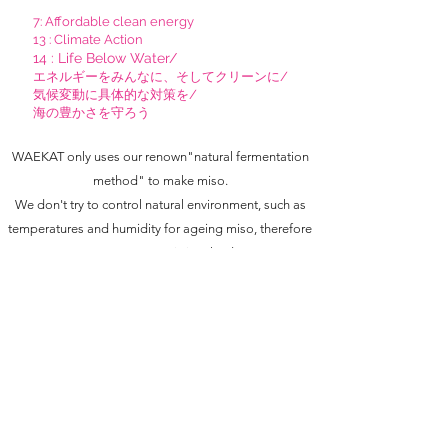
7: Affordable clean energy
13 :
Climate Action
14 : L
ife Below Water
/​
エネルギーをみんなに、そしてクリーンに/
気候変動に具体的な対策を/
海の豊かさを守ろう
WAEKAT only uses our renown"natural fermentation
method" to make miso.
We don't try to control natural environment, such as
temperatures and humidity for ageing miso, therefore
no extra energy is involved.
We go with the tide, not against it - We work with what
mother nature gives us and we love time and
tradition.
WAKEAT only uses plant based ingredients for all our
products too.
WAKEATは天然醸造のお味噌のみを作っています。
お味噌の発酵・熟成の期間は、気温、湿度などのコ