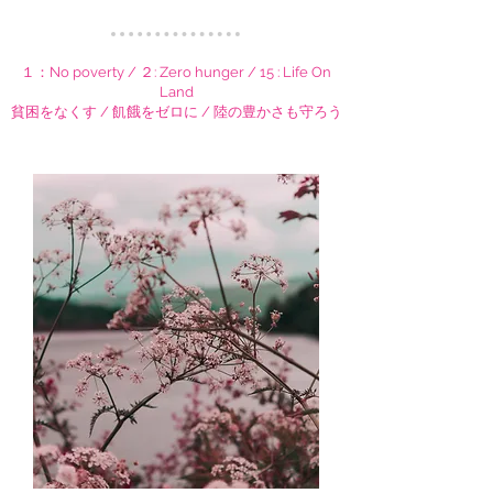
１：No poverty
/ ２:
Zero hunger / 15 :
Life On
Land
貧困をなくす / 飢餓をゼロに / 陸の豊かさも守ろう