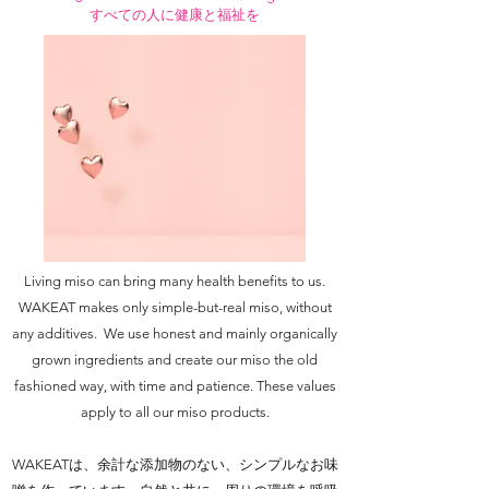
すべての人に健康と福祉を
Living miso can bring many health benefits to us.
WAKEAT makes only simple-but-real miso, without
any additives. We use honest and mainly organically
grown ingredients and create our miso the old
fashioned way, with time and patience. These values
apply to all our miso products.
WAKEATは、余計な添加物のない、シンプルなお味