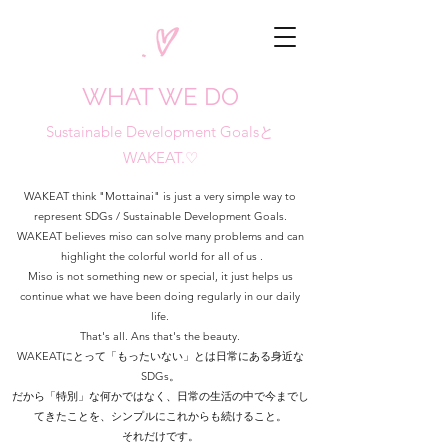
WHAT WE DO
Sustainable Development Goalsと
WAKEAT.♡
WAKEAT think "Mottainai" is just a very simple way to
represent SDGs / Sustainable Development Goals.
WAKEAT believes miso can solve many problems and can
highlight the colorful world for all of us .
Miso is not something new or special, it just helps us
continue what we have been doing regularly in our daily
life.
That's all. Ans that's the beauty.
WAKEATにとって「もったいない」とは日常にある身近な
SDGs。
だから「特別」な何かではなく、日常の生活の中で今までし
てきたことを、シンプルにこれからも続けること。
それだけです。